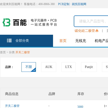
欢迎来到百能网！ 客服电话：400-8866-380
PCB定制 · 就找百能网
碳化硅二极管
全部分类
首页
无线充
机电产
首页
>
分类
开关二极管
不限
AUK
LTX
Panjit
S
品牌：
商品信息
品牌
库存
价
-
开关二极管
1+
5000