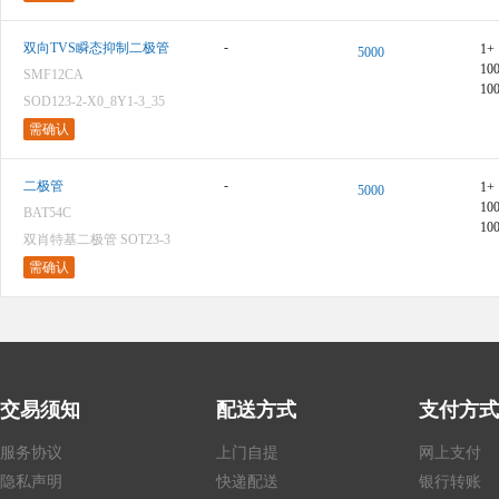
-
双向TVS瞬态抑制二极管
1+
5000
10
SMF12CA
10
SOD123-2-X0_8Y1-3_35
需确认
-
二极管
1+
5000
10
BAT54C
10
双肖特基二极管 SOT23-3
需确认
交易须知
配送方式
支付方式
服务协议
上门自提
网上支付
隐私声明
快递配送
银行转账