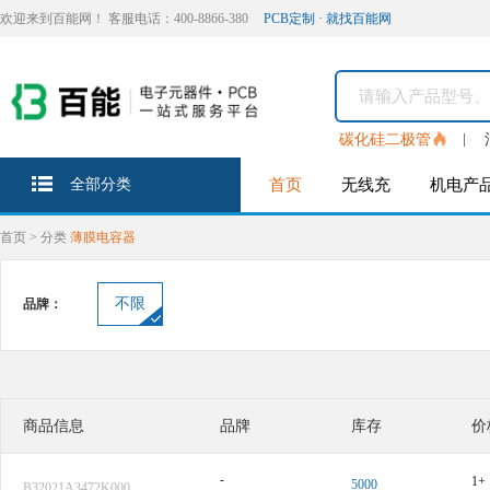
欢迎来到百能网！ 客服电话：400-8866-380
PCB定制 · 就找百能网
碳化硅二极管
全部分类
首页
无线充
机电产
首页
>
分类
薄膜电容器
不限
品牌：
商品信息
品牌
库存
价
-
1+
5000
B32021A3472K000